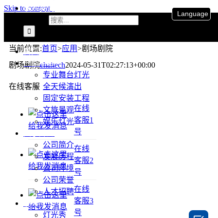
联系我们
Skip to content
Language
搜索：
当前位置
:
首页
>
应用
>
剧场剧院
首页
产品中心
剧场剧院
ehaitech
2024-05-31T02:27:13+00:00
专业舞台灯光
全天候演出
在线客服
固定安装工程
在线
文旅景观
客服1
娱乐灯光
号
关于升龙
公司简介
在线
发展历程
客服2
公司环境
号
公司荣誉
在线
人才招聘
客服3
视频
号
灯光秀