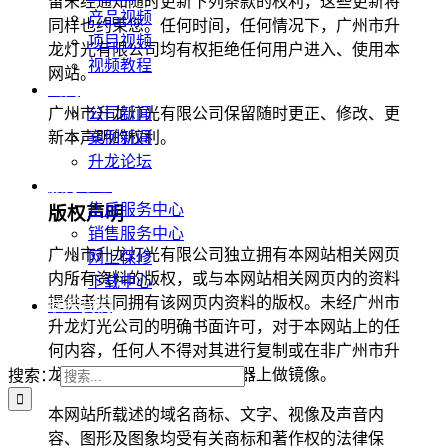
留未经通知随时更新下列条款的权利，这些更新将
产品视频
同样也约束您。任何时间，任何情况下，广州市升
项目视频
龙灯光有限公司均有权拒绝任何用户进入、使用本
视频教程
网站。
新闻
公司新闻
广州市升龙灯光有限公司保留随时更正、修改、更
案例新闻
新本声明的权利。
升龙论坛
服务中心
售后服务中心
版权声明
销售服务中心
广州市升龙灯光有限公司独立拥有本网站相关网页
网上保修
内所有资料的版权，或与本网站相关网页内的资料
下载中心
提供者共同拥有该网页内资料的版权。未经广州市
联系我们
升龙灯光公司的明确书面许可，对于本网站上的任
何内容，任何人不得对其进行复制或在非广州市升
龙灯光有限公司所属的服务器上做镜像。
搜索：
本网站所载述的域名商标、文字、视像及声音内
容、图形及图象均受有关商标和著作权的法律保