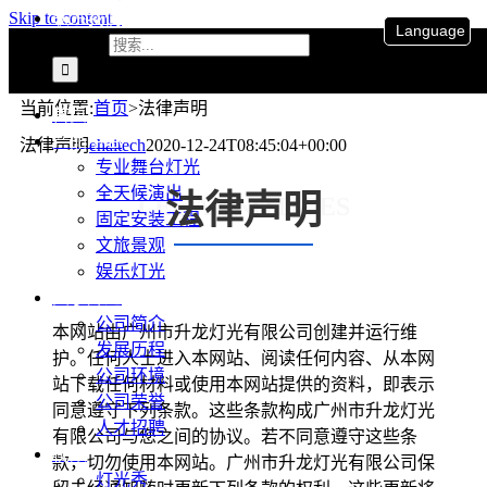
联系我们
Skip to content
Language
搜索：
当前位置
:
首页
>
法律声明
首页
产品中心
法律声明
ehaitech
2020-12-24T08:45:04+00:00
专业舞台灯光
全天候演出
法律声明
LEGAL NOTICES
固定安装工程
文旅景观
娱乐灯光
关于升龙
公司简介
本网站由广州市升龙灯光有限公司创建并运行维
发展历程
护。任何人士进入本网站、阅读任何内容、从本网
公司环境
站下载任何材料或使用本网站提供的资料，即表示
公司荣誉
同意遵守下列条款。这些条款构成广州市升龙灯光
人才招聘
有限公司与您之间的协议。若不同意遵守这些条
视频
款，切勿使用本网站。广州市升龙灯光有限公司保
灯光秀