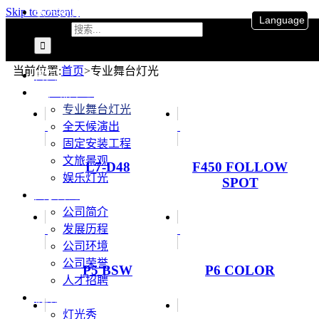
联系我们
Skip to content
Language
搜索：
当前位置
:
首页
>
专业舞台灯光
首页
产品中心
专业舞台灯光
全天候演出
固定安装工程
文旅景观
L7-D48
F450 FOLLOW
娱乐灯光
SPOT
关于升龙
公司简介
发展历程
公司环境
公司荣誉
P5 BSW
P6 COLOR
人才招聘
视频
灯光秀