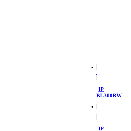
IP
BL300BW
IP