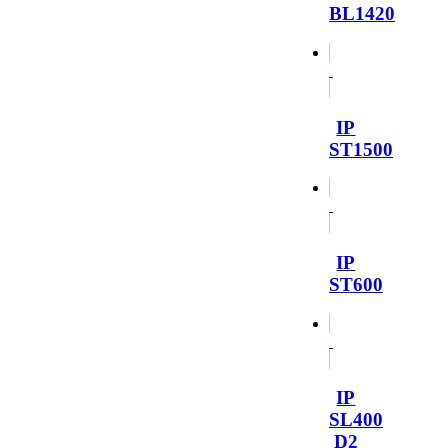
BL1420
IP
ST1500
IP
ST600
IP
SL400
D2