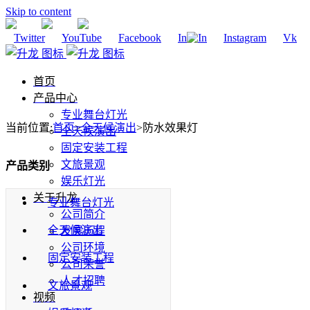
Skip to content
Twitter
YouTube
Facebook
In
Instagram
Vk
首页
产品中心
专业舞台灯光
当前位置
:
首页
>
全天候演出
>
防水效果灯
全天候演出
固定安装工程
文旅景观
产品类别
娱乐灯光
关于升龙
专业舞台灯光
公司简介
全天候演出
发展历程
公司环境
固定安装工程
公司荣誉
人才招聘
文旅景观
视频