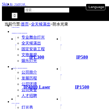
联系我们
Skip to content
Language
搜索：
当前位置
:
首页
>
全天候演出
>
防水光束
首页
产品中心
专业舞台灯光
全天候演出
固定安装工程
文旅景观
IPL300
IP580
娱乐灯光
关于升龙
公司简介
发展历程
公司环境
IP4000 Laser
IP1500
公司荣誉
人才招聘
视频
灯光秀