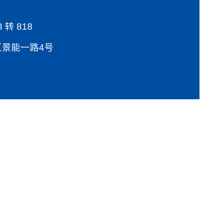
8 转 818
景能一路4号