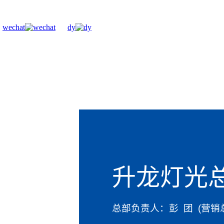
wechat
dy
升龙灯光
总部负责人：彭 团 (营销