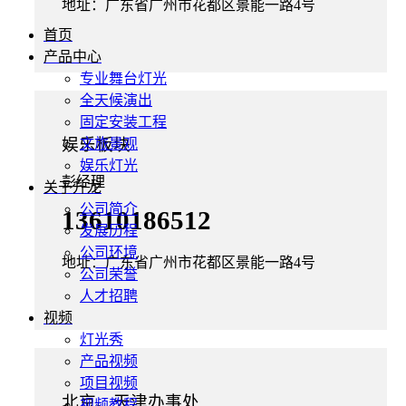
地址：广东省广州市花都区景能一路4号
首页
产品中心
专业舞台灯光
全天候演出
固定安装工程
娱乐板块
文旅景观
娱乐灯光
彭经理
关于升龙
公司简介
13610186512
发展历程
公司环境
地址：广东省广州市花都区景能一路4号
公司荣誉
人才招聘
视频
灯光秀
产品视频
项目视频
北京、天津办事处
视频教程