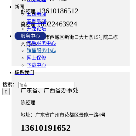
新闻
13610186512
彭经理
公司新闻
案例新闻
18022463924
吴经理
升龙论坛
服务中心
地址：北京市西城区新街口大七条15号院二栋
售后服务中心
八门103
销售服务中心
网上保修
下载中心
联系我们
搜索：
广东省、广西省办事处
陈经理
地址：广东省广州市花都区景能一路4号
13610191652