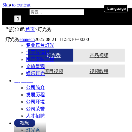
联系我们
Skip to content
Language
搜索：
当前位置
:
首页
>
灯光秀
首页
产品中心
灯光秀
ehaitech
2025-08-21T11:54:10+00:00
专业舞台灯光
全天候演出
灯光秀
产品视频
固定安装工程
文旅景观
项目视频
视频教程
娱乐灯光
关于升龙
公司简介
发展历程
公司环境
公司荣誉
人才招聘
视频
灯光秀