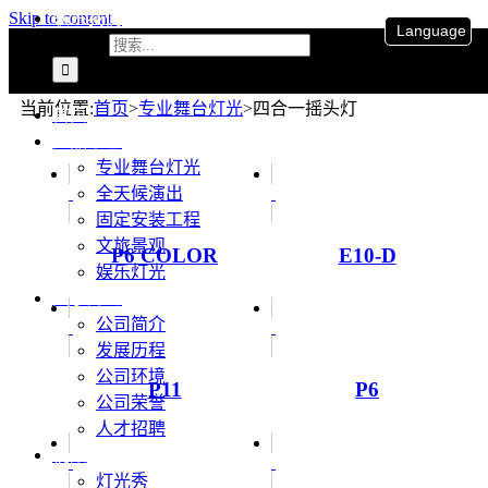
联系我们
Skip to content
Language
搜索：
当前位置
:
首页
>
专业舞台灯光
>
四合一摇头灯
首页
产品中心
专业舞台灯光
全天候演出
固定安装工程
文旅景观
P6 COLOR
E10-D
娱乐灯光
关于升龙
公司简介
发展历程
公司环境
P11
P6
公司荣誉
人才招聘
视频
灯光秀