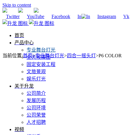
Skip to content
Twitter
YouTube
Facebook
In
Instagram
Vk
首页
产品中心
专业舞台灯光
当前位置
:
首页
>
专业舞台灯光
>
四合一摇头灯
>
P6 COLOR
全天候演出
固定安装工程
文旅景观
娱乐灯光
关于升龙
公司简介
发展历程
公司环境
公司荣誉
人才招聘
视频