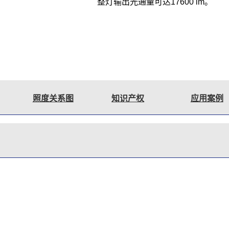
整灯输出光通量可达17600 lm。
照度关系图
知识产权
应用案例
适用场合
适用于剧院、电视台、大型演唱晚会