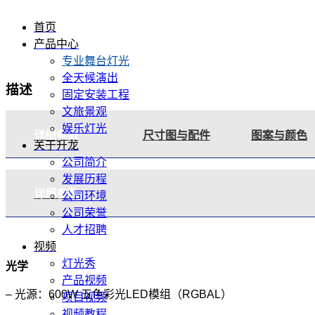
首页
产品中心
专业舞台灯光
全天候演出
描述
固定安装工程
文旅景观
娱乐灯光
详细参数
尺寸图与配件
图案与颜色
关于升龙
公司简介
发展历程
详细参数
公司环境
公司荣誉
人才招聘
视频
灯光秀
光学
产品视频
– 光源：600W 五色彩光LED模组（RGBAL）
项目视频
视频教程