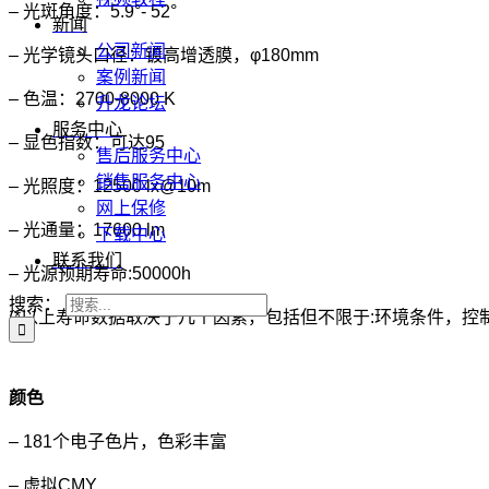
– 光斑角度：5.9°- 52°
新闻
公司新闻
– 光学镜头口径：镀高增透膜，φ180mm
案例新闻
– 色温：2700-8000 K
升龙论坛
服务中心
– 显色指数：可达95
售后服务中心
销售服务中心
– 光照度：12500 lx@10m
网上保修
– 光通量：17600 lm
下载中心
联系我们
– 光源预期寿命:50000h
搜索：
(*以上寿命数据取决于几个因素，包括但不限于:环境条件，控
颜色
– 181个电子色片，色彩丰富
– 虚拟CMY