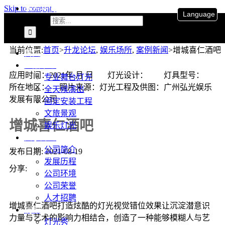
联系我们
Skip to content
Language
搜索：
当前位置
:
首页
>
升龙论坛
,
娱乐场所
,
案例新闻
>
增城喜仁酒吧
首页
产品中心
应用时间：2021年 月 日 灯光设计： 灯具型号：
专业舞台灯光
所在地区： 照片来源：灯光工程及供图：广州弘光娱乐
全天候演出
发展有限公司
固定安装工程
文旅景观
增城喜仁酒吧
娱乐灯光
关于升龙
公司简介
发布日期: 2021-08-19
发展历程
分享:
公司环境
公司荣誉
人才招聘
增城喜仁酒吧打造炫酷的灯光视觉错位效果让沉淀潜意识
视频
力量与艺术的影响力相结合，创造了一种能够模糊人与艺
灯光秀