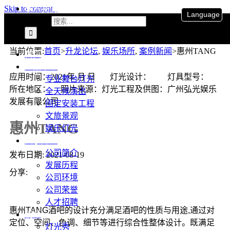
联系我们
Skip to content
Language
搜索：
当前位置
:
首页
>
升龙论坛
,
娱乐场所
,
案例新闻
>
惠州TANG
首页
产品中心
应用时间：2021年 月 日 灯光设计： 灯具型号：
专业舞台灯光
所在地区： 照片来源：灯光工程及供图：广州弘光娱乐
全天候演出
发展有限公司
固定安装工程
文旅景观
惠州TANG
娱乐灯光
关于升龙
公司简介
发布日期: 2021-08-19
发展历程
分享:
公司环境
公司荣誉
人才招聘
惠州TANG酒吧的设计充分满足酒吧的性质与用途,通过对
视频
定位、空间、色调、细节等进行综合性整体设计。既满足
灯光秀