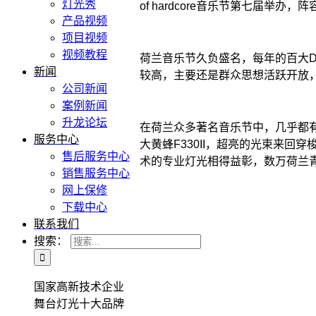
灯光秀
of hardcore音乐节第七届举办
产品视频
项目视频
视频教程
荷兰音乐节久负盛名，每年的百大
新闻
较高，主要还是群众思想活跃开放
公司新闻
案例新闻
升龙论坛
在荷兰众多著名音乐节中，几乎都有看到升
服务中心
大黄蜂F330II，超亮的光束来回
售后服务中心
术的专业灯光相得益彰，数万荷兰
销售服务中心
网上保修
下载中心
联系我们
搜索：
国家高新技术企业
舞台灯光十大品牌