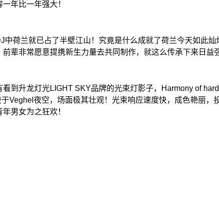
，阵容一年比一年强大！
DJ中荷兰就已占了半壁江山！究竟是什么成就了荷兰今天如此灿
，前辈非常愿意提携新生力量去共同制作，就这么传承下来日益
龙灯光LIGHT SKY品牌的光束灯影子，Harmony of hard
穿梭于Veghel夜空，场面极其壮观！光束响应速度快，成色艳丽
青年男女为之狂欢！