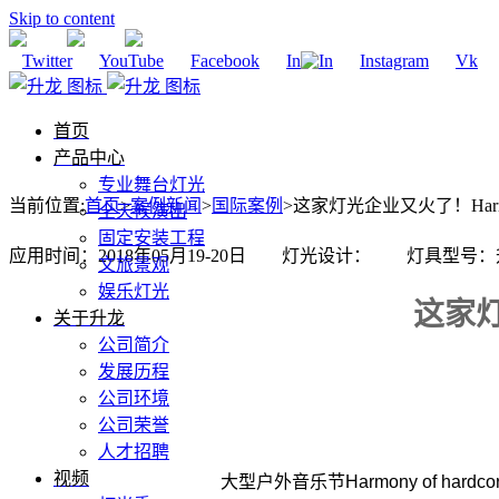
Skip to content
Twitter
YouTube
Facebook
In
Instagram
Vk
首页
产品中心
专业舞台灯光
当前位置
:
首页
>
案例新闻
>
国际案例
>
这家灯光企业又火了！Harmony 
全天候演出
固定安装工程
应用时间：2018年05月19-20日 灯光设计： 灯具型号
文旅景观
娱乐灯光
这家灯光
关于升龙
公司简介
发展历程
公司环境
公司荣誉
人才招聘
视频
大型户外音乐节Harmony of har