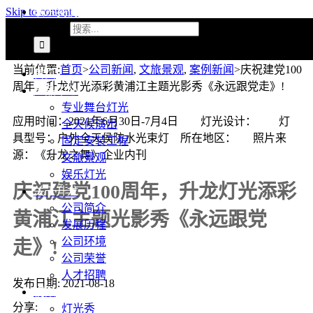
联系我们
Skip to content
搜索：
当前位置
:
首页
>
公司新闻
,
文旅景观
,
案例新闻
>
庆祝建党100
首页
周年，升龙灯光添彩黄浦江主题光影秀《永远跟党走》!
产品中心
专业舞台灯光
应用时间：2021年6月30日-7月4日 灯光设计： 灯
全天候演出
具型号：户外全天侯防水光束灯 所在地区： 照片来
固定安装工程
源：《升龙之舞》企业内刊
文旅景观
娱乐灯光
庆祝建党100周年，升龙灯光添彩
关于升龙
公司简介
黄浦江主题光影秀《永远跟党
发展历程
公司环境
走》!
公司荣誉
人才招聘
发布日期: 2021-08-18
视频
分享:
灯光秀