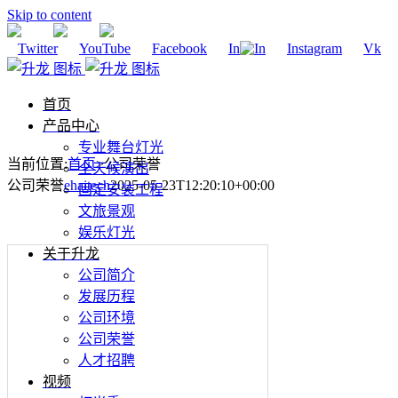
Skip to content
Twitter
YouTube
Facebook
In
Instagram
Vk
首页
产品中心
专业舞台灯光
当前位置
:
首页
>
公司荣誉
全天候演出
公司荣誉
ehaitech
2025-05-23T12:20:10+00:00
固定安装工程
文旅景观
娱乐灯光
关于升龙
公司简介
发展历程
公司环境
公司荣誉
人才招聘
视频