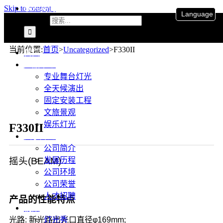
联系我们
Skip to content
Language
搜索：
当前位置
:
首页
>
Uncategorized
>
F330II
首页
产品中心
专业舞台灯光
全天候演出
固定安装工程
文旅景观
娱乐灯光
F330II
关于升龙
公司简介
发展历程
摇头(BEAM)
公司环境
公司荣誉
人才招聘
产品的性能特点
视频
灯光秀
光路: 新光路出光口直径φ169mm;