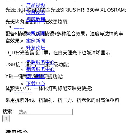
产品视频
光源: 采用欧司朗铂金光源SIRIUS HRI 330W XL OSRAM;
项目视频
视频教程
光斑均匀度更好，光效更炫丽;
新闻
公司新闻
配备8棱镜+16双阶棱镜+多种组合效果，速度与激情的丰
案例新闻
富效果;
升龙论坛
LCD背光液晶设计屏，在白天强光下也能清晰显示;
服务中心
售后服务中心
USB接口设计，一键升级功能;
销售服务中心
网上保修
Y轴一键锁定/解锁便捷功能;
下载中心
体积更小巧，一体化灯钩标配安装更便捷;
联系我们
采用抗紫外线、抗辐射、抗压力、抗老化的耐高温塑料;
搜索：
适用场合