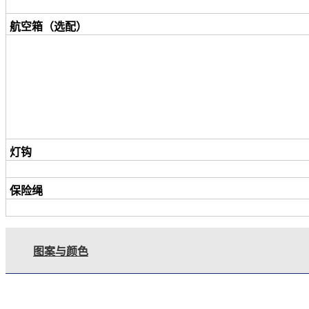
航空箱（选配）
灯钩
保险绳
图案与颜色