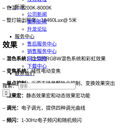
新闻
– 色温：2200K-8000K
公司新闻
– 整灯输出照度：18460Lux@ 5米
案例新闻
升龙论坛
服务中心
效果
售后服务中心
销售服务中心
网上保修
–
混色系统
：
均匀的RGBW混色系统和彩虹效果
下载中心
–
变焦系统：
线性电动变焦
联系我们
–
单点控制：
光源支持单颗独立控制、变换效果突出
搜索：
–
效果宏：
静态效果宏和动态效果宏功能
–
调光：
电子调光，提供四种调光曲线
–
频闪：
1-30Hz电子频闪和随机频闪