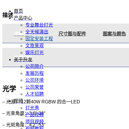
首页
描述
产品中心
专业舞台灯光
全天候演出
详细参数
尺寸图与配件
图案与颜色
固定安装工程
文旅景观
娱乐灯光
详细参数
关于升龙
公司简介
发展历程
公司环境
公司荣誉
光学
人才招聘
视频
– 光源： 12颗40W RGBW 四合一LED
灯光秀
– 光束角度：3.6°-38°
产品视频
项目视频
– 光斑角度：4.2°-53°
视频教程