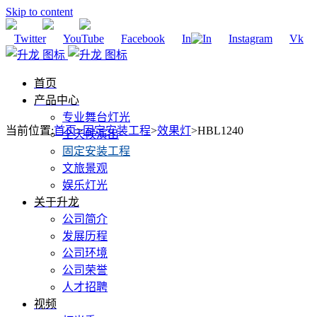
Skip to content
Twitter
YouTube
Facebook
In
Instagram
Vk
首页
产品中心
专业舞台灯光
当前位置
:
首页
>
固定安装工程
>
效果灯
>
HBL1240
全天候演出
固定安装工程
文旅景观
娱乐灯光
关于升龙
公司简介
发展历程
公司环境
公司荣誉
人才招聘
视频