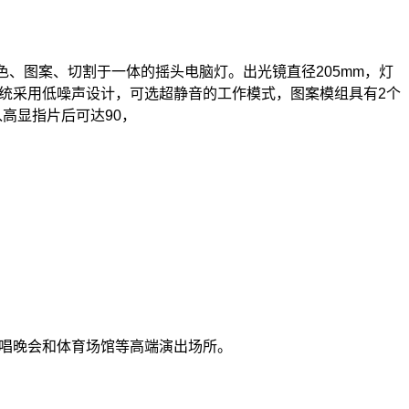
束、染色、图案、切割于一体的摇头电脑灯。出光镜直径205mm，灯
统采用低噪声设计，可选超静音的工作模式，图案模组具有2个
高显指片后可达90，
唱晚会和体育场馆等高端演出场所。