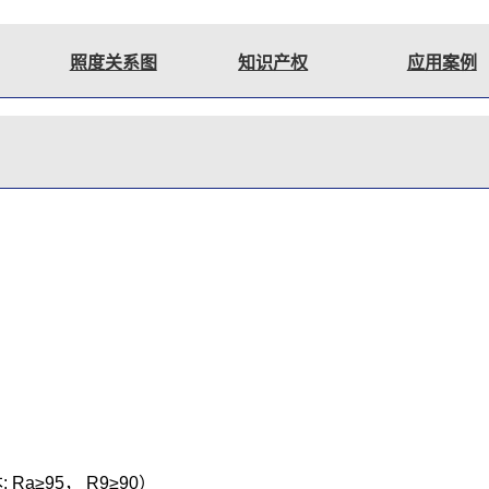
照度关系图
知识产权
应用案例
Ra≥95， R9≥90）