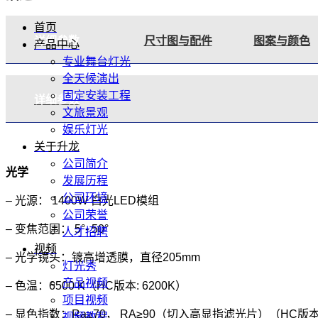
首页
详细参数
尺寸图与配件
图案与颜色
产品中心
专业舞台灯光
全天候演出
固定安装工程
详细参数
文旅景观
娱乐灯光
关于升龙
公司简介
光学
发展历程
公司环境
– 光源： 1400W 白光LED模组
公司荣誉
– 变焦范围： 5°- 50°
人才招聘
视频
– 光学镜头：镀高增透膜，直径205mm
灯光秀
产品视频
– 色温：6500 K（HC版本: 6200K）
项目视频
– 显色指数：Ra≥70， RA≥90（切入高显指滤光片）（HC版本: 
视频教程