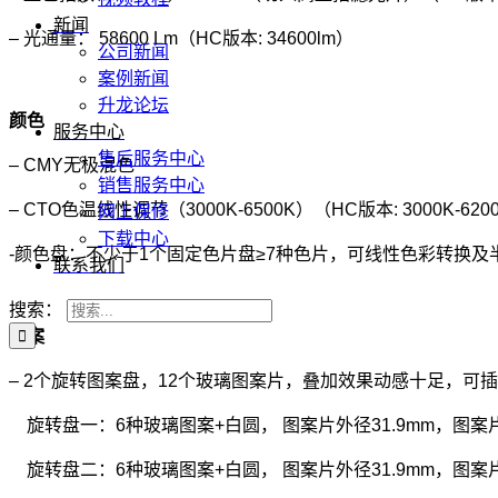
新闻
– 光通量： 58600 Lm（HC版本: 34600lm）
公司新闻
案例新闻
升龙论坛
颜色
服务中心
售后服务中心
– CMY无极混色
销售服务中心
– CTO色温线性调节（3000K-6500K）（HC版本: 3000K-620
网上保修
下载中心
-颜色盘：不少于1个固定色片盘≥7种色片，可线性色彩转换及
联系我们
搜索：
图案
– 2个旋转图案盘，12个玻璃图案片，叠加效果动感十足，可
旋转盘一：6种玻璃图案+白圆， 图案片外径31.9mm，图案片
旋转盘二：6种玻璃图案+白圆， 图案片外径31.9mm，图案片