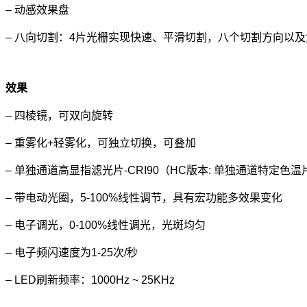
– 动感效果盘
– 八向切割：4片光栅实现快速、平滑切割，八个切割方向以及
效果
– 四棱镜，可双向旋转
– 重雾化+轻雾化，可独立切换，可叠加
– 单独通道高显指滤光片-CRI90（HC版本: 单独通道特定色温片
– 带电动光圈，5-100%线性调节，具有宏功能多效果变化
– 电子调光，0-100%线性调光，光斑均匀
– 电子频闪速度为1-25次/秒
– LED刷新频率：1000Hz ~ 25KHz