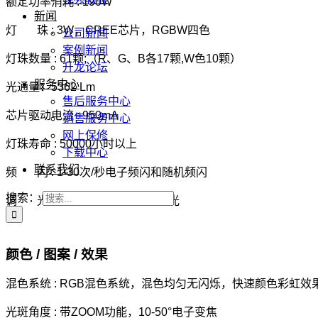
额定功率消耗 : 190W
新闻
灯 珠 : 3W，CREE芯片，RGBW四色
公司新闻
案例新闻
灯珠数量 : 61颗;（R、G、B各17颗,W色10颗）
升龙论坛
服务中心
光通量：5362 Lm
售后服务中心
芯片驱动电流 : 950mA
销售服务中心
网上保修
灯珠寿命 : 50000小时以上
下载中心
联系我们
频 闪 : 1-30次/秒电子频闪和随机频闪
搜索：
调 光 : 65536级无闪烁电子调光
颜色 / 图案 / 效果
混色系统 : RGB混色系统，混色均匀无闪烁，快速颜色彩虹效
光斑角度 : 带ZOOM功能，10-50°电子变焦