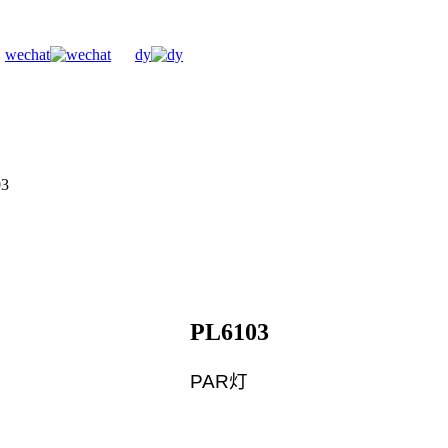
wechat
dy
03
PL6103
PAR灯