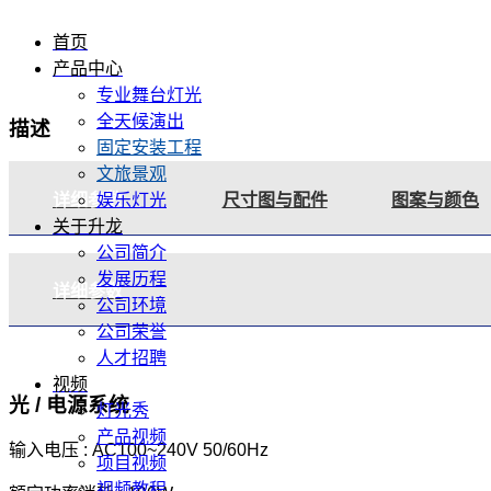
首页
产品中心
专业舞台灯光
全天候演出
描述
固定安装工程
文旅景观
详细参数
尺寸图与配件
图案与颜色
娱乐灯光
关于升龙
公司简介
发展历程
详细参数
公司环境
公司荣誉
人才招聘
视频
光 / 电源系统
灯光秀
产品视频
输入电压 : AC100~240V 50/60Hz
项目视频
视频教程