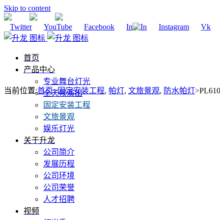
Skip to content
Twitter
YouTube
Facebook
In
Instagram
Vk
首页
产品中心
专业舞台灯光
当前位置
:
首页
>
固定安装工程
,
帕灯
,
文旅景观
,
防水帕灯
>
PL61
全天候演出
固定安装工程
文旅景观
娱乐灯光
关于升龙
公司简介
发展历程
公司环境
公司荣誉
人才招聘
视频