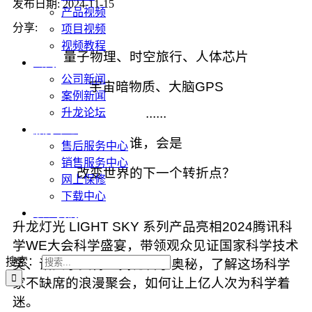
发布日期: 2024-11-15
产品视频
分享:
项目视频
视频教程
量子物理、时空旅行、人体芯片
新闻
公司新闻
宇宙暗物质、大脑GPS
案例新闻
......
升龙论坛
服务中心
谁，会是
售后服务中心
销售服务中心
改变世界的下一个转折点？
网上保修
下载中心
联系我们
升龙灯光 LIGHT SKY 系列产品亮相2024腾讯科
学WE大会科学盛宴，带领观众见证国家科学技术
搜索：
奖、诺贝尔奖得主揭秘科学奥秘，了解这场科学
家不缺席的浪漫聚会，如何让上亿人次为科学着
迷。