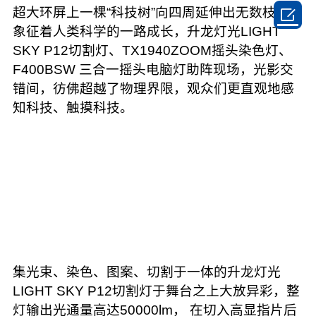

超大环屏上一棵“科技树”向四周延伸出无数枝桠，
象征着人类科学的一路成长，升龙灯光LIGHT
SKY P12切割灯、TX1940ZOOM摇头染色灯、
F400BSW 三合一摇头电脑灯助阵现场，光影交
错间，彷佛超越了物理界限，观众们更直观地感
知科技、触摸科技。
集光束、染色、图案、切割于一体的升龙灯光
LIGHT SKY P12切割灯于舞台之上大放异彩，整
灯输出光通量高达50000lm， 在切入高显指片后