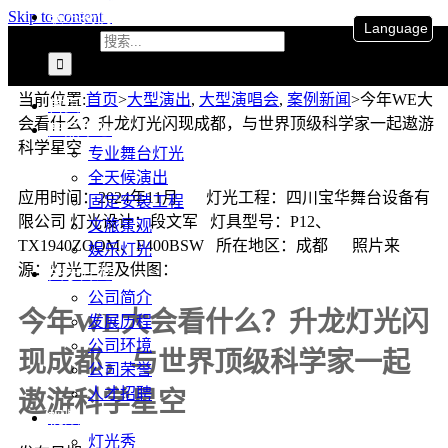
联系我们
Skip to content
Language
搜索：
当前位置
:
首页
>
大型演出
,
大型演唱会
,
案例新闻
>
今年WE大
首页
会看什么？升龙灯光闪现成都，与世界顶级科学家一起遨游
产品中心
科学星空
专业舞台灯光
全天候演出
应用时间：2024年11月 灯光工程：四川宝华舞台设备有
固定安装工程
限公司 灯光设计：段文军 灯具型号：P12、
文旅景观
TX1940ZOOM、F400BSW 所在地区：成都 照片来
娱乐灯光
源：灯光工程及供图：
关于升龙
公司简介
今年WE大会看什么？升龙灯光闪
发展历程
公司环境
现成都，与世界顶级科学家一起
公司荣誉
人才招聘
遨游科学星空
视频
灯光秀