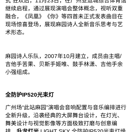
式”狂欢后，11月23日，在广州亚运城综合体育馆
继续启程，通过展现演唱会整体概念，视听双重
融合，
《凤凰》
《你》等四首未正式发表曲目在
现场惊喜登场，展现麻园诗人全新音乐思考与艺
术形态。
麻园诗人乐队，2007年10月建立，成员由主唱/
吉他手苦果、贝斯手姬唯、鼓手林潇、吉他手
余
小强
组成。
全防护IP520光束灯
广州场“此站麻园”演唱会音响配置与音乐编排进行
全新升级，沿袭经典的大屏舞台设计，在灯光、
舞美设计与视觉影像等方面极致打磨与创意编
排，
升龙灯光
LIGHT SKY 全防护IP520光束灯燥