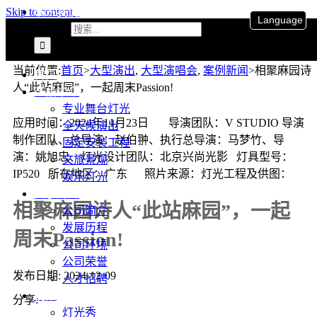
联系我们
Skip to content
Language
搜索：
当前位置
:
首页
>
大型演出
,
大型演唱会
,
案例新闻
>
相聚麻园诗
首页
人“此站麻园”，一起周末Passion!
产品中心
专业舞台灯光
应用时间：2024年11月23日 导演团队：V STUDIO 导演
全天候演出
制作团队、总导演：赵伯翀、执行总导演：马梦竹、导
固定安装工程
演：姚旭忠、灯光设计团队：北京兴尚光影 灯具型号：
文旅景观
IP520 所在地区：广东 照片来源：灯光工程及供图：
娱乐灯光
关于升龙
相聚麻园诗人“此站麻园”，一起
公司简介
发展历程
周末Passion!
公司环境
公司荣誉
发布日期: 2024-12-09
人才招聘
视频
分享:
灯光秀