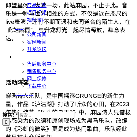
仰望星河，大梦一场，此站麻园，不止于此。音
产品视频
项目视频
乐是一种与世界相处的方式，不仅是近在咫尺的
视频教程
live表演，还有不期而遇和志同道合的陌生人，在
新闻
“此站麻园”，与
升龙灯光
一起尽情释放，肆意表
公司新闻
达。
案例新闻
升龙论坛
服务中心
售后服务中心
销售服务中心
网上保修
活动阵容
下载中心
联系我们
麻园诗人乐队，是中国摇滚
GRUNGE
的新生力
量，作品《泸沽湖》打动了听众的心田，在2023
年热门综艺《
乐队的夏天3
》中，麻园诗人凭借极
搜索：
具感染力的改编和原创现场成为黑马乐队，改编
的《
彩虹的微笑
》更是成为热门歌曲，乐队经此