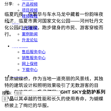
分享:
产品视频
项目视频
临夏的夜，在繁华与车水马龙中藏着一份韵味夜
视频教程
经济，临夏市黄河国家文化公园——河州牡丹文
新闻
化公园灯光璀璨，跑步健身的市民、游客穿梭而
公司新闻
行。
案例新闻
升龙论坛
服务中心
售后服务中心
销售服务中心
网上保修
下载中心
联系我们
甘肃蝴蝶桥，作为当地一道亮丽的风景线，其独
特的建筑设计和照明效果吸引了无数游客的目
光。在这背后，
升龙灯光LIGHT SKY全防护系列
搜索：
产品
以其卓越的性能和长久的使用寿命，为蝴蝶
桥披上了绚烂的华服。