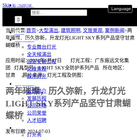
联系我们
Skip to content
Language
搜索：
当前位置
:
首页
>
大型演出
,
建筑照明
,
文旅景观
,
案例新闻
>
两
首页
年璀璨，历久弥新，升龙灯光LIGHT SKY系列产品坚守甘肃
产品中心
蝴蝶桥
专业舞台灯光
全天候演出
应用时间：2024年6月17日 灯光工程：广东振远文化集
固定安装工程
团 灯具型号：LIGHT SKY全防护系列产品 所在地区：
文旅景观
甘肃 照片来源：灯光工程及供图：
娱乐灯光
关于升龙
两年璀璨，历久弥新，升龙灯光
公司简介
发展历程
LIGHT SKY系列产品坚守甘肃蝴
公司环境
公司荣誉
蝶桥
人才招聘
视频
发布日期: 2024-07-03
灯光秀