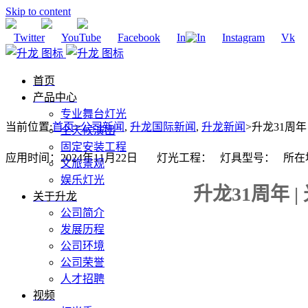
Skip to content
Twitter
YouTube
Facebook
In
Instagram
Vk
首页
产品中心
专业舞台灯光
当前位置
:
首页
>
公司新闻
,
升龙国际新闻
,
升龙新闻
>
升龙31周
全天候演出
固定安装工程
应用时间：2024年11月22日 灯光工程： 灯具型号： 
文旅景观
娱乐灯光
升龙31周年
关于升龙
公司简介
发展历程
公司环境
公司荣誉
人才招聘
视频