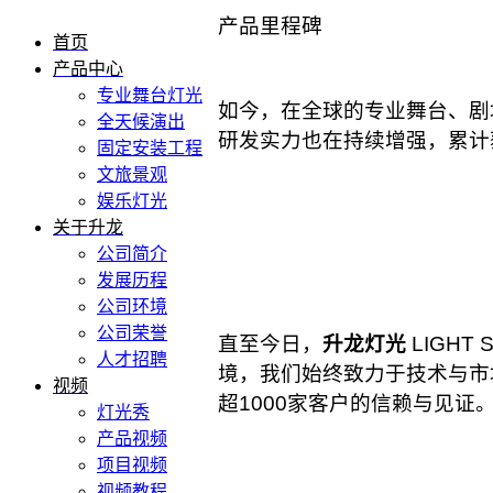
产品里程碑
首页
产品中心
专业舞台灯光
如今，在全球的专业舞台、剧
全天候演出
研发实力也在持续增强，累计获
固定安装工程
文旅景观
娱乐灯光
关于升龙
公司简介
发展历程
公司环境
公司荣誉
直至今日，
升龙灯光
LIGH
人才招聘
境，我们始终致力于技术与市
视频
超1000家客户的信赖与见证
灯光秀
产品视频
项目视频
视频教程