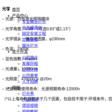
光学
首页
产品中心
– 光源：白色激光照明模块
专业舞台灯光
全天候演出
– 光学角度：0.88°（可选0.63°或1.13°）
固定安装工程
– 光学镜头：镀高增透膜，φ190mm
文旅景观
娱乐灯光
– 色温：7900K
关于升龙
公司简介
– 显色指数：Ra≥64
发展历程
– 光通量：10090 lm
公司环境
公司荣誉
– 光照度：439000 lx @20m
人才招聘
视频
– 光源预期使用寿命：光源预期寿命:12000h
灯光秀
（*以上寿命数据取决于几个因素，包括但不限于:环境条件，
产品视频
项目视频
视频教程