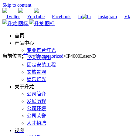
Skip to content
Twitter
YouTube
Facebook
In
Instagram
Vk
首页
产品中心
专业舞台灯光
当前位置
:
首页
>
Uncategorized
>
IP4000Laser-D
全天候演出
固定安装工程
文旅景观
娱乐灯光
关于升龙
公司简介
发展历程
公司环境
公司荣誉
人才招聘
视频