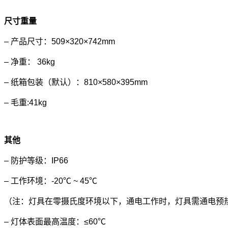
尺寸重量
– 产品尺寸：509×320×742mm
– 净重： 36kg
– 纸箱包装（默认）：810×580×395mm
– 毛重:41kg
其他
– 防护等级：IP66
– 工作环境：-20℃ ~ 45℃
（注：灯具在零摄氏度环境以下，通电工作时，灯具需通电预
– 灯体表面最高温度：≤60℃