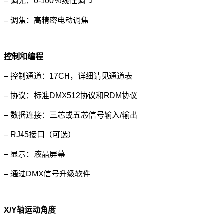
– 调光：0-100％线性调节
– 调焦：高精密电动调焦
控制和编程
– 控制通道：17CH，详细请见通道表
– 协议：标准DMX512协议和RDM协议
– 数据连接：三芯或五芯信号输入/输出
– RJ45接口（可选）
– 显示：液晶屏幕
– 通过DMX信号升级软件
X/Y轴运动角度